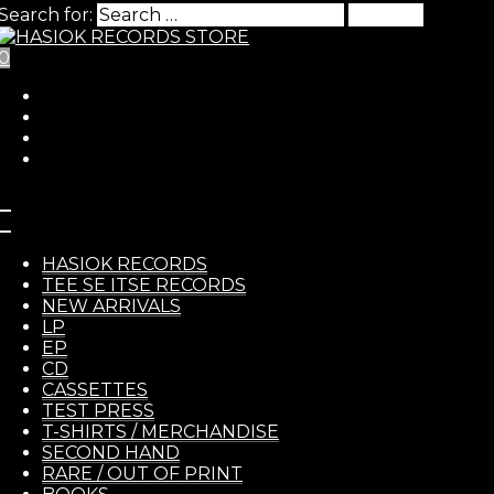
Search for:
0
Skip to Content
HASIO
BUNKIER – Niebezpieczni
HASIOK RECORDS
TEE SE ITSE RECORDS
jest jeść LP
NEW ARRIVALS
LP
EP
RECOR
20,00
€
CD
CASSETTES
BUNKIER
– Niebezpiecznie jest jeść LP
TEST PRESS
T-SHIRTS / MERCHANDISE
https://nnnw.bandcamp.com/album/niebezpiecznie-
SECOND HAND
jest-je
RARE / OUT OF PRINT